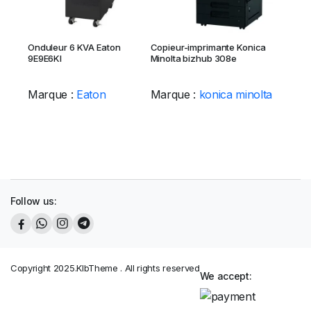
Onduleur 6 KVA Eaton
Copieur-imprimante Konica
9E9E6KI
Minolta bizhub 308e
Marque :
Eaton
Marque :
konica minolta
Follow us:
Copyright 2025.KlbTheme . All rights reserved
We accept: