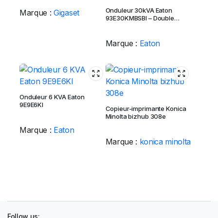
Onduleur 30kVA Eaton
Marque :
Gigaset
93E30KMBSBI – Double
Conversion On-Line
Marque :
Eaton
Onduleur 6 KVA Eaton
9E9E6KI
Copieur-imprimante Konica
Minolta bizhub 308e
Marque :
Eaton
Marque :
konica minolta
Follow us: