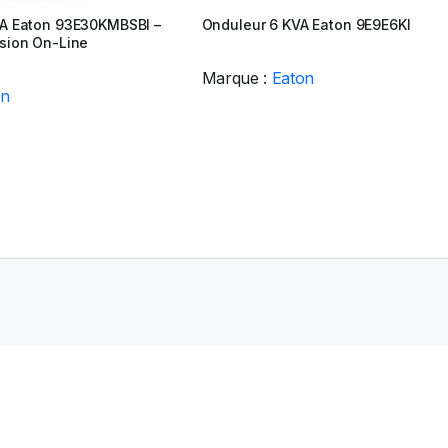
A Eaton 93E30KMBSBI –
Onduleur 6 KVA Eaton 9E9E6KI
sion On-Line
Marque :
Eaton
on