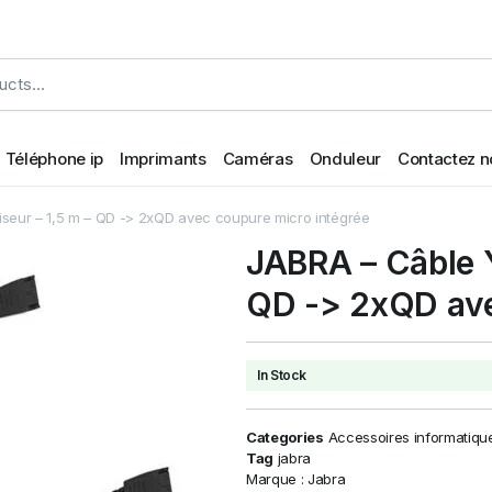
Téléphone ip
Imprimants
Caméras
Onduleur
Contactez n
seur – 1,5 m – QD -> 2xQD avec coupure micro intégrée
JABRA – Câble Y
QD -> 2xQD ave
In Stock
Categories
Accessoires informatiqu
Tag
jabra
Marque :
Jabra