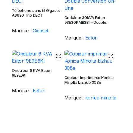
Téléphone sans fil Gigaset
AS690 Trio DECT
Onduleur 30kVA Eaton
93E30KMBSBI – Double
Conversion On-Line
Marque :
Gigaset
Marque :
Eaton
Onduleur 6 KVA Eaton
9E9E6KI
Copieur-imprimante Konica
Minolta bizhub 308e
Marque :
Eaton
Marque :
konica minolta