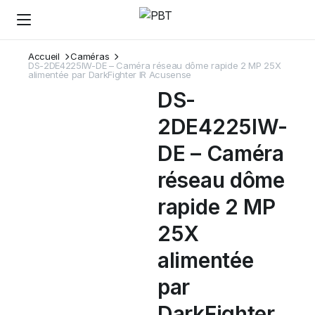
Accueil
Caméras
DS-2DE4225IW-DE – Caméra réseau dôme rapide 2 MP 25X
alimentée par DarkFighter IR Acusense
DS-
2DE4225IW-
DE – Caméra
réseau dôme
rapide 2 MP
25X
alimentée
par
DarkFighter