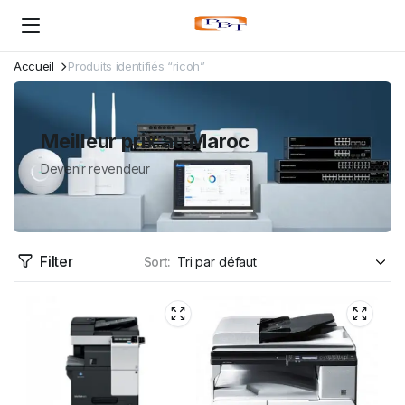
Accueil
Produits identifiés “ricoh”
Meilleur prix au Maroc
Devenir revendeur
Filter
Sort: