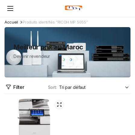
Accueil
Produits identifiés “RICOH MP 5055”
Meilleur prix au Maroc
Devenir revendeur
Filter
Sort: